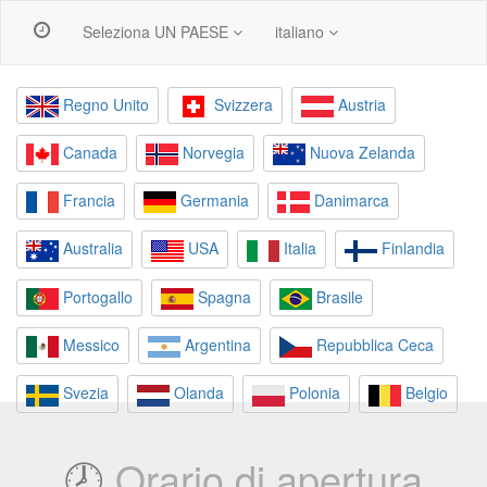
Seleziona UN PAESE
italiano
Regno Unito
Svizzera
Austria
Canada
Norvegia
Nuova Zelanda
Francia
Germania
Danimarca
Australia
USA
Italia
Finlandia
Portogallo
Spagna
Brasile
Messico
Argentina
Repubblica Ceca
Svezia
Olanda
Polonia
Belgio
🕗
Orario di apertura