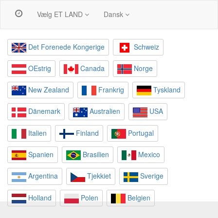
Vælg ET LAND
Dansk
Det Forenede Kongerige
Schweiz
OEstrig
Canada
Norge
New Zealand
Frankrig
Tyskland
Dänemark
Australien
USA
Italien
Finland
Portugal
Spanien
Brasilien
Mexico
Argentina
Tjekkiet
Sverige
Holland
Polen
Belgien