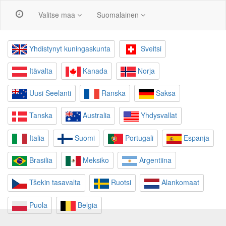
Valitse maa
Suomalainen
Yhdistynyt kuningaskunta
Sveitsi
Itävalta
Kanada
Norja
Uusi Seelanti
Ranska
Saksa
Tanska
Australia
Yhdysvallat
Italia
Suomi
Portugali
Espanja
Brasilia
Meksiko
Argentiina
Tšekin tasavalta
Ruotsi
Alankomaat
Puola
Belgia